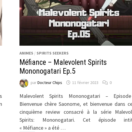
ANIMES
/
SPIRITS SEEKERS
Méfiance – Malevolent Spirits
Mononogatari Ep.5
par
Docteur Chips
11 février 2023
0
s
Malevolent Spirits Mononogatari – Episod
n
Bienvenue chère Saonome, et bienvenue dans ce
cinquième review consacré à la série Malevol
Spirits: Mononogatari. Cet épisode intit
« Méfiance » a été …