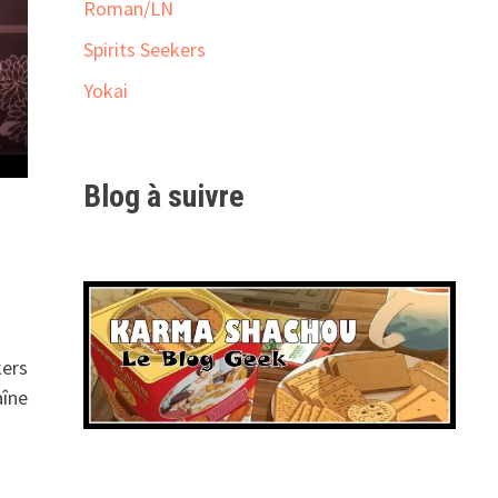
Roman/LN
Spirits Seekers
Yokai
Blog à suivre
kers
aîne