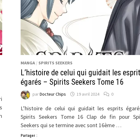
MANGA
/
SPIRITS SEEKERS
L’histoire de celui qui guidait les espri
égarés – Spirits Seekers Tome 16
par
Docteur Chips
19 avril 2024
0
i
s
L’histoire de celui qui guidait les esprits égar
m
Spirits Seekers Tome 16 Clap de fin pour Spir
Seekers qui se termine avec sont 16ème …
Partager :