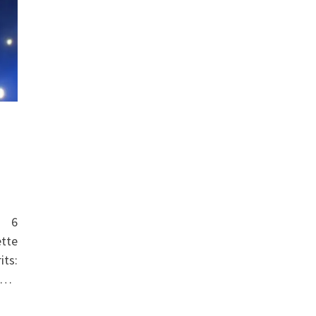
e 6
tte
its:
é …