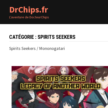
Passer
DrChips.fr
au
contenu
L'aventure de DocteurChips
CATÉGORIE :
SPIRITS SEEKERS
Spirits Seekers / Mononogatari