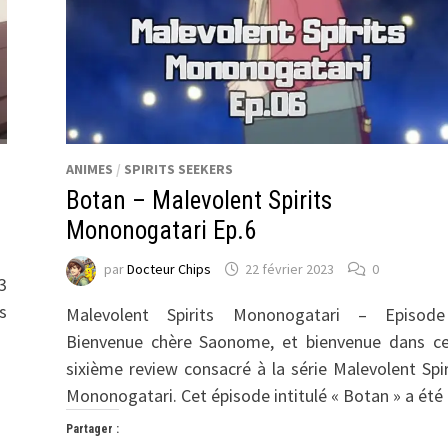
ANIMES
/
SPIRITS SEEKERS
Botan – Malevolent Spirits
Mononogatari Ep.6
par
Docteur Chips
22 février 2023
0
3
s
Malevolent Spirits Mononogatari – Episod
Bienvenue chère Saonome, et bienvenue dans ce
sixième review consacré à la série Malevolent Spir
Mononogatari. Cet épisode intitulé « Botan » a ét
Partager :