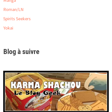
Manga
Roman/LN
Spirits Seekers
Yokai
Blog à suivre