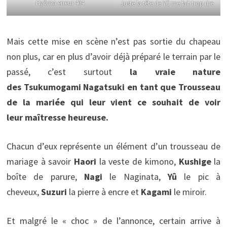
Hyôma erreur 404
Juste la tête de Yû me fait trop rire
Mais cette mise en scène n’est pas sortie du chapeau
non plus, car en plus d’avoir déjà préparé le terrain par le
passé, c’est surtout
la vraie nature
des Tsukumogami Nagatsuki en tant que Trousseau
de la mariée qui leur vient ce souhait de voir
leur maîtresse heureuse.
Chacun d’eux représente un élément d’un trousseau de
mariage à savoir
Haori
la veste de kimono,
Kushige
la
boîte de parure,
Nagi
le Naginata,
Yû
le pic à
cheveux,
Suzuri
la pierre à encre et
Kagami
le miroir.
Et malgré le « choc » de l’annonce, certain arrive à