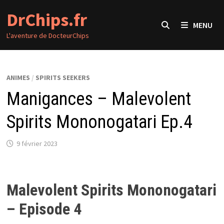
Passer
DrChips.fr
au
MENU
contenu
L'aventure de DocteurChips
ANIMES
/
SPIRITS SEEKERS
Manigances – Malevolent
Spirits Mononogatari Ep.4
9 février 2023
Malevolent Spirits Mononogatari
– Episode 4