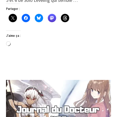
5 et 6 de Solo Leveling qui semble …
Partager :
J’aime ça :
Chargement…