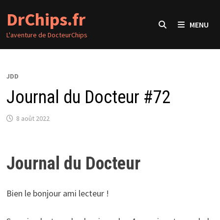
Passer
DrChips.fr
au
MENU
contenu
L'aventure de DocteurChips
JDD
Journal du Docteur #72
8 août 2022
Journal du Docteur
Bien le bonjour ami lecteur !