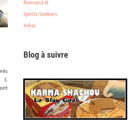
Roman/LN
Spirits Seekers
Yokai
Blog à suivre
près
:(.
ront