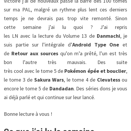
Victoire j’ai de nouveaux passé la barre des 100 tomes
sur ma PAL, malgré un rythme plus lent ces derniers
temps je ne devrais pas trop vite remonté. Sinon
cette semaine j’ai lu quoi ? J’ai repris
les LN avec la lecture du Volume 13 de
Danmachi
, je
suis partie sur l’intégrale d’
Android Type One
et
de
Retour aux sources
qu’on m’a prêté, l’un est très
bon l’autre très mauvais. Des suite
très cool avec le tome 5 de
Pokémon épée et bouclier
,
le tome 3 de
Sakura Wars
, le tome 4 de
Clevatess
ou
encore le tome 5 de
Dandadan
. Des séries dons je vous
ai déjà parlé et qui continue sur leur lancé.
Bonne lecture à vous !