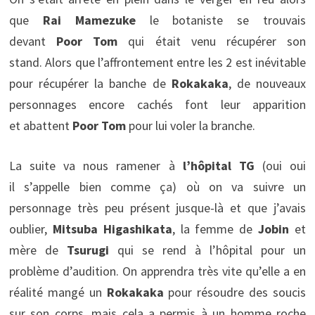
que
Rai Mamezuke
le botaniste se trouvais
devant
Poor Tom
qui était venu récupérer son
stand. Alors que l’affrontement entre les 2 est inévitable
pour récupérer la banche de
Rokakaka
, de nouveaux
personnages encore cachés font leur apparition
et abattent
Poor Tom
pour lui voler la branche.
La suite va nous ramener à
l’hôpital TG
(oui oui
il s’appelle bien comme ça) où on va suivre un
personnage très peu présent jusque-là et que j’avais
oublier,
Mitsuba Higashikata
, la femme de
Jobin
et
mère de
Tsurugi
qui se rend à l’hôpital pour un
problème d’audition. On apprendra très vite qu’elle a en
réalité mangé un
Rokakaka
pour résoudre des soucis
sur son corps, mais cela a permis à un homme roche