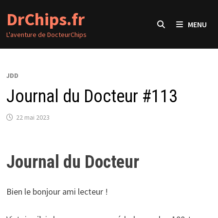
Passer
DrChips.fr
au
MENU
contenu
L'aventure de DocteurChips
JDD
Journal du Docteur #113
22 mai 2023
Journal du Docteur
Bien le bonjour ami lecteur !