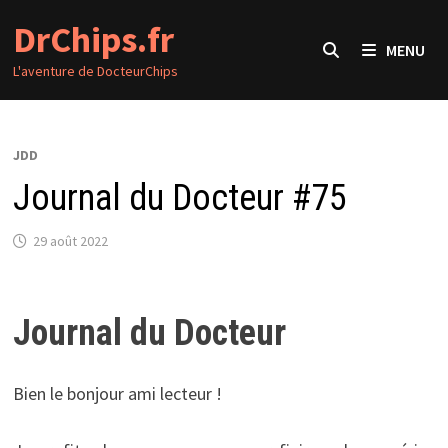
Passer
DrChips.fr
au
MENU
contenu
L'aventure de DocteurChips
JDD
Journal du Docteur #75
29 août 2022
Journal du Docteur
Bien le bonjour ami lecteur !