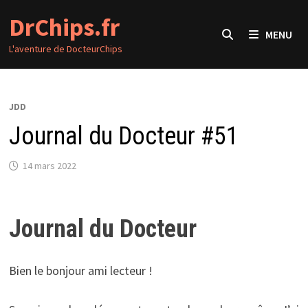
Passer
DrChips.fr
au
MENU
contenu
L'aventure de DocteurChips
JDD
Journal du Docteur #51
14 mars 2022
Journal du Docteur
Bien le bonjour ami lecteur !