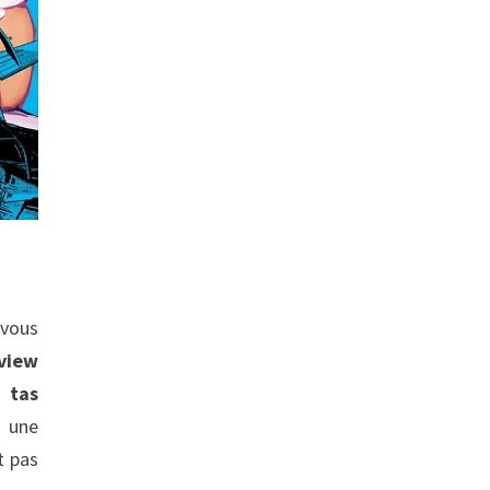
 vous
view
 tas
n une
t pas