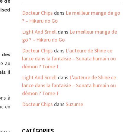
ée de
mised
Docteur Chips
dans
Le meilleur manga de go
? – Hikaru no Go
Light And Smell
dans
Le meilleur manga de
go ? – Hikaru no Go
Docteur Chips
dans
L’auteure de Shine ce
 des
lance dans la fantaisie – Sonata humain ou
de au
démon ? Tome 1
is il
Light And Smell
dans
L’auteure de Shine ce
lance dans la fantaisie – Sonata humain ou
démon ? Tome 1
ons à
Docteur Chips
dans
Suzume
uc en
CATÉGORIES