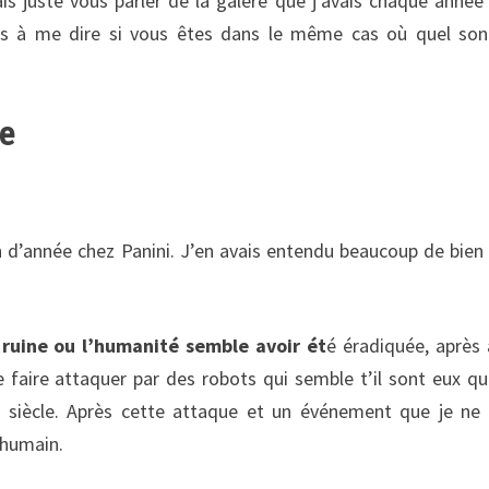
ais juste vous parler de la galère que j’avais chaque année
as à me dire si vous êtes dans le même cas où quel son
re
n d’année chez Panini. J’en avais entendu beaucoup de bien 
ruine ou l’humanité semble avoir ét
é éradiquée, après 
se faire attaquer par des robots qui semble t’il sont eux qu
n siècle. Après cette attaque et un événement que je ne
e humain.