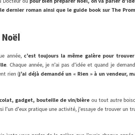
du Docteur où
pour bien préparer Noël, on va parler d’id
 le dernier roman ainsi que le guide book sur The Pro
 Noël
ue année,
c’est toujours la même galère pour trouver
lle
. Chaque année, je n’ai pas d’idée et quand je deman
nt rien (
j’ai déjà demandé un « Rien » à un vendeur, ma
colat, gadget, bouteille de vin/bière
ou tout autre bois
si l’un d’eux pratique une activité, j’essaye de trouver un tr