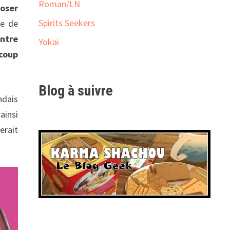
Roman/LN
poser
Spirits Seekers
te de
ontre
Yokai
 coup
Blog à suivre
ndais
 ainsi
erait