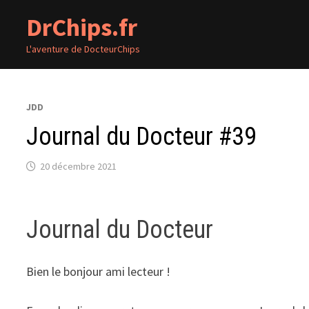
Passer
DrChips.fr
au
contenu
L'aventure de DocteurChips
JDD
Journal du Docteur #39
20 décembre 2021
Journal du Docteur
Bien le bonjour ami lecteur !