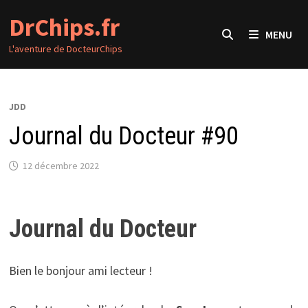
Passer
DrChips.fr
au
MENU
contenu
L'aventure de DocteurChips
JDD
Journal du Docteur #90
12 décembre 2022
Journal du Docteur
Bien le bonjour ami lecteur !