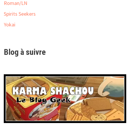
Roman/LN
Spirits Seekers
Yokai
Blog à suivre