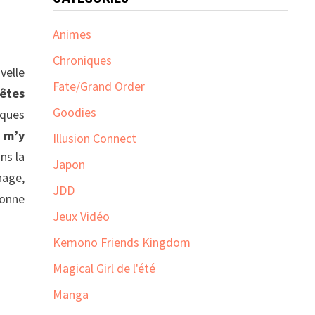
Animes
Chroniques
velle
Fate/Grand Order
têtes
Goodies
lques
à m’y
Illusion Connect
ns la
Japon
nage,
JDD
bonne
Jeux Vidéo
Kemono Friends Kingdom
Magical Girl de l'été
Manga