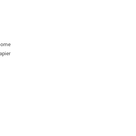
 tome
apier