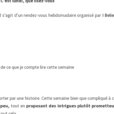
e
C’est lundi, que lisez-vous
, il s’agit d’un rendez-vous hebdomadaire organisé par
I Beli
 de ce que je compte lire cette semaine
 porter par une histoire. Cette semaine bien que compliqué à 
 peu,
tout en
proposant des intrigues plutôt promette
tout cela