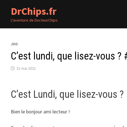
Passer
DrChips.fr
au
contenu
L'aventure de DocteurChips
JDD
C’est lundi, que lisez-vous ?
31 mai 2021
C’est Lundi, que lisez-vous ?
Bien le bonjour ami lecteur !