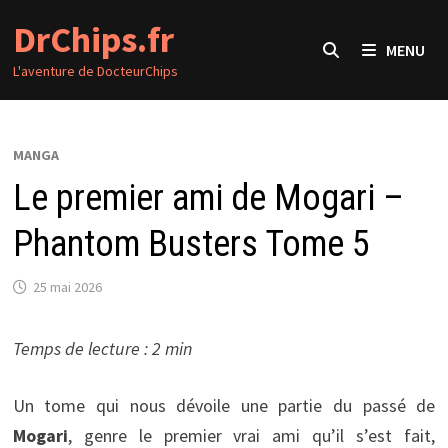
Passer
DrChips.fr
au
MENU
contenu
L'aventure de DocteurChips
MANGA
Le premier ami de Mogari –
Phantom Busters Tome 5
25 mai 2026
Temps de lecture : 2 min
Un tome qui nous dévoile une partie du passé de
Mogari
, genre le premier vrai ami qu’il s’est fait,