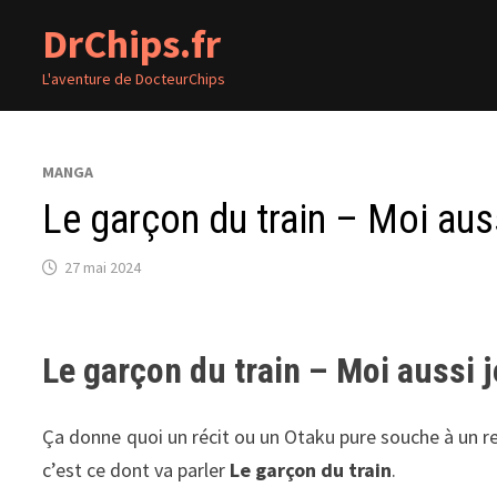
Passer
DrChips.fr
au
contenu
L'aventure de DocteurChips
MANGA
Le garçon du train – Moi auss
27 mai 2024
Le garçon du train – Moi aussi j
Ça donne quoi un récit ou un Otaku pure souche à un r
c’est ce dont va parler
Le garçon du train
.