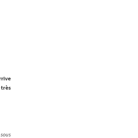
rrive
très
 sous