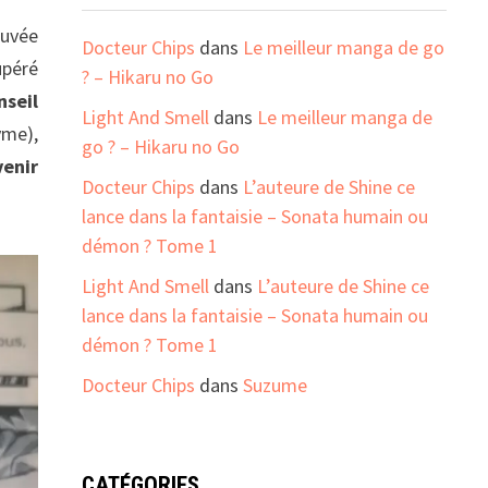
auvée
Docteur Chips
dans
Le meilleur manga de go
upéré
? – Hikaru no Go
seil
Light And Smell
dans
Le meilleur manga de
yme),
go ? – Hikaru no Go
venir
Docteur Chips
dans
L’auteure de Shine ce
lance dans la fantaisie – Sonata humain ou
démon ? Tome 1
Light And Smell
dans
L’auteure de Shine ce
lance dans la fantaisie – Sonata humain ou
démon ? Tome 1
Docteur Chips
dans
Suzume
CATÉGORIES