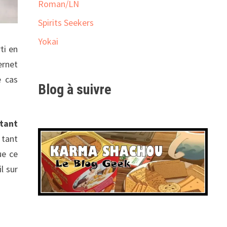
Roman/LN
Spirits Seekers
Yokai
ti en
ernet
e cas
Blog à suivre
tant
 tant
ue ce
l sur