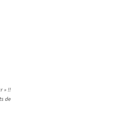
 » !!
ts de