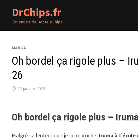
Passer
DrChips.fr
au
contenu
L'aventure de DocteurChips
MANGA
Oh bordel ça rigole plus – 
26
17 janvier 2025
Oh bordel ça rigole plus – Irum
Malgré sa lenteur que je lui reproche,
Iruma à l’école