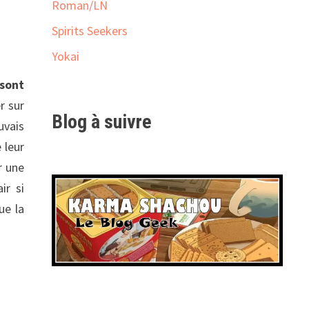
Roman/LN
Spirits Seekers
Yokai
sont
r sur
Blog à suivre
uvais
 leur
r une
ir si
ue la