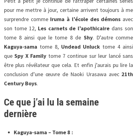
Petit à petit je continue de rattraper certaines séries
pour me mettre à jour, certaine arrivent toujours à me
surprendre comme
Iruma à l’école des démons
avec
son tome 12,
Les carnets de l’apothicaire
dans son
tome 8 ainsi que le tome 8 de
Shy
. D’autre comme
Kaguya-sama
tome 8,
Undead Unluck
tome 4 ainsi
que
Spy X Family
tome 7 continue sur leur lancé sans
être plus révélateur que cela. Et enfin j’aurais pu lire la
conclusion d’une œuvre de Naoki Urasawa avec
21th
Century Boys
.
Ce que j’ai lu la semaine
dernière
Kaguya-sama – Tome 8 :