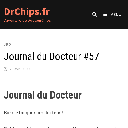
Passer
DrChips.fr
au
MENU
contenu
L'aventure de DocteurChips
JDD
Journal du Docteur #57
25 avril 2022
Journal du Docteur
Bien le bonjour ami lecteur !