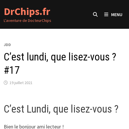
Passer
DrChips.fr
au
MENU
contenu
L'aventure de DocteurChips
JDD
C’est lundi, que lisez-vous ?
#17
19 juillet 2021
C’est Lundi, que lisez-vous ?
Bien le bonjour ami lecteur !