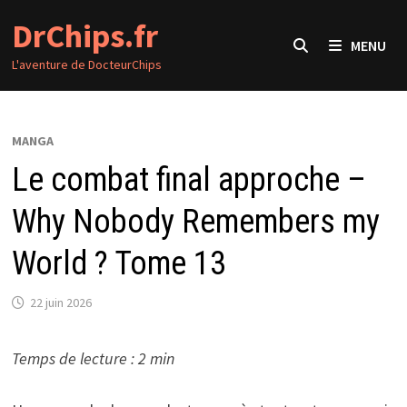
Passer
DrChips.fr
au
MENU
contenu
L'aventure de DocteurChips
MANGA
Le combat final approche –
Why Nobody Remembers my
World ? Tome 13
22 juin 2026
Temps de lecture : 2 min