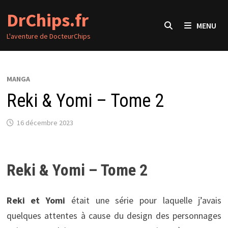
Passer
DrChips.fr
au
MENU
contenu
L'aventure de DocteurChips
MANGA
Reki & Yomi – Tome 2
16 décembre 2023
Reki & Yomi – Tome 2
Reki et Yomi
était une série pour laquelle j’avais
quelques attentes à cause du design des personnages