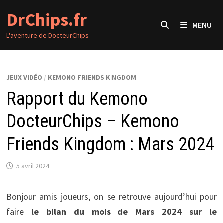
Passer
DrChips.fr
au
MENU
contenu
L'aventure de DocteurChips
JEUX VIDÉO
/
KEMONO FRIENDS KINGDOM
Rapport du Kemono
DocteurChips – Kemono
Friends Kingdom : Mars 2024
5 avril 2024
Bonjour amis joueurs, on se retrouve aujourd’hui pour
faire
le bilan du mois de Mars 2024 sur le