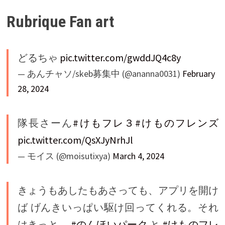
Rubrique Fan art
どるちゃ
pic.twitter.com/gwddJQ4c8y
— あんチャソ/skeb募集中 (@ananna0031)
February
28, 2024
隊長さーん
#けもフレ３
#けものフレンズ
pic.twitter.com/QsXJyNrhJl
— モイス (@moisutixya)
March 4, 2024
きょうもあしたもあさっても、アプリを開け
ば げんきいっぱい駆け回ってくれる。それ
はきっと、
#のんほいパーク
と
#けものフレ