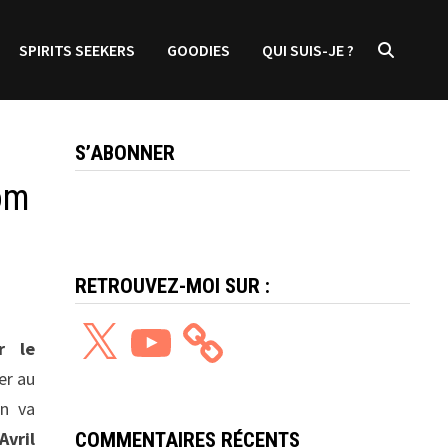
SPIRITS SEEKERS
GOODIES
QUI SUIS-JE ?
S’ABONNER
om
RETROUVEZ-MOI SUR :
X
YouTube
r le
er au
On va
Avril
COMMENTAIRES RÉCENTS