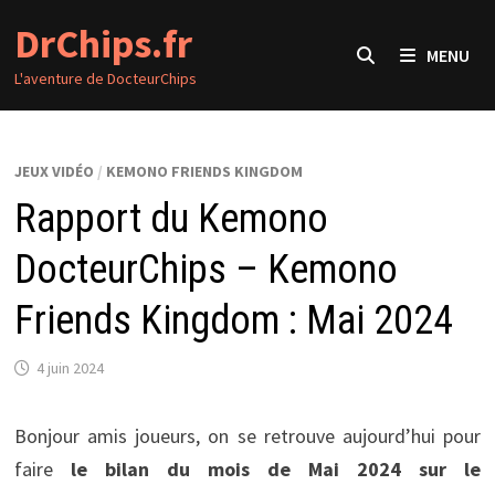
Passer
DrChips.fr
au
MENU
contenu
L'aventure de DocteurChips
JEUX VIDÉO
/
KEMONO FRIENDS KINGDOM
Rapport du Kemono
DocteurChips – Kemono
Friends Kingdom : Mai 2024
4 juin 2024
Bonjour amis joueurs, on se retrouve aujourd’hui pour
faire
le bilan du mois de Mai 2024 sur le