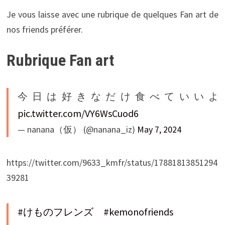
Je vous laisse avec une rubrique de quelques Fan art de
nos friends préférer.
Rubrique Fan art
今日は好きなだけ食べていいよ
pic.twitter.com/VY6WsCuod6
— nanana（仮） (@nanana_iz)
May 7, 2024
https://twitter.com/9633_kmfr/status/17881813851294
39281
#けものフレンズ
#kemonofriends