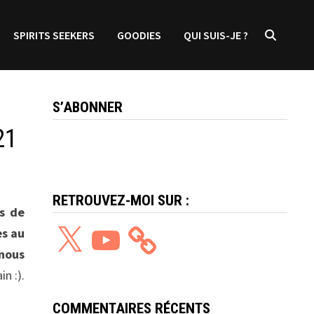
SPIRITS SEEKERS
GOODIES
QUI SUIS-JE ?
S’ABONNER
21
RETROUVEZ-MOI SUR :
is de
X
YouTube
es au
 nous
n :).
COMMENTAIRES RÉCENTS