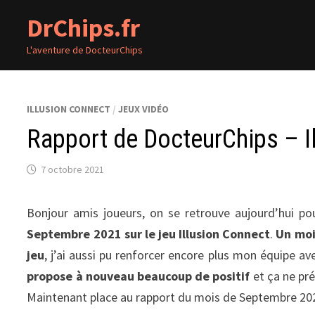
Passer
DrChips.fr
au
contenu
L'aventure de DocteurChips
ILLUSION CONNECT
/
JEUX VIDÉO
Rapport de DocteurChips – I
7 octobre 2021
Bonjour amis joueurs, on se retrouve aujourd’hui pou
Septembre 2021 sur le jeu Illusion Connect
.
Un moi
jeu
, j’ai aussi pu renforcer encore plus mon équipe 
propose à nouveau beaucoup de positif
et ça ne pré
Maintenant place au rapport du mois de Septembre 202