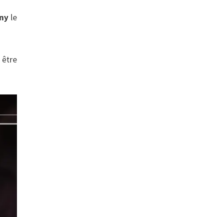
nny
le
 être