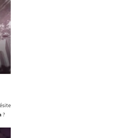
hésite
a
?