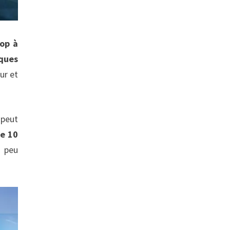
hop à
iques
ur et
 peut
ne 10
a peu