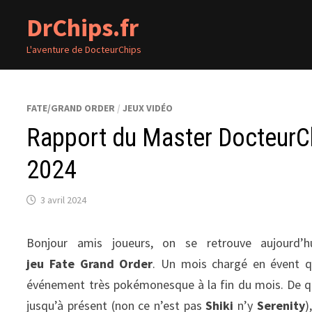
Passer
DrChips.fr
au
contenu
L'aventure de DocteurChips
FATE/GRAND ORDER
/
JEUX VIDÉO
Rapport du Master DocteurCh
2024
3 avril 2024
Bonjour amis joueurs, on se retrouve aujourd’h
jeu Fate Grand Order
. Un mois chargé en évent qu
événement très pokémonesque à la fin du mois. De quo
jusqu’à présent (non ce n’est pas
Shiki
n’y
Serenity
)