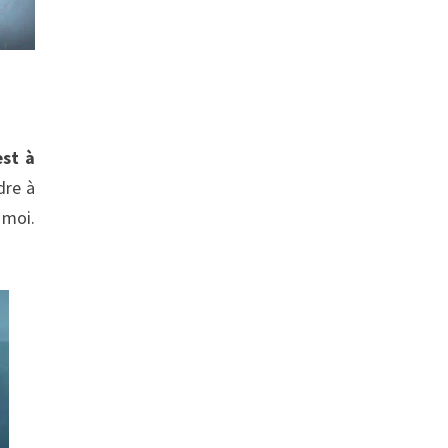
est à
dre à
 moi.