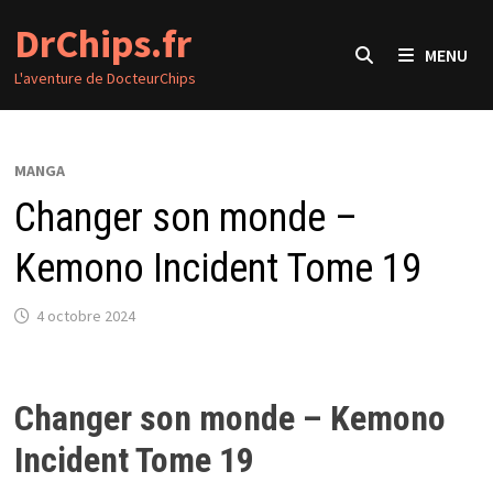
Passer
DrChips.fr
au
MENU
contenu
L'aventure de DocteurChips
MANGA
Changer son monde –
Kemono Incident Tome 19
4 octobre 2024
Changer son monde – Kemono
Incident Tome 19