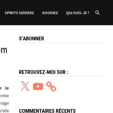
SPIRITS SEEKERS
GOODIES
QUI SUIS-JE ?
S’ABONNER
om
RETROUVEZ-MOI SUR :
X
YouTube
r le
ombe
nage
’elle
COMMENTAIRES RÉCENTS