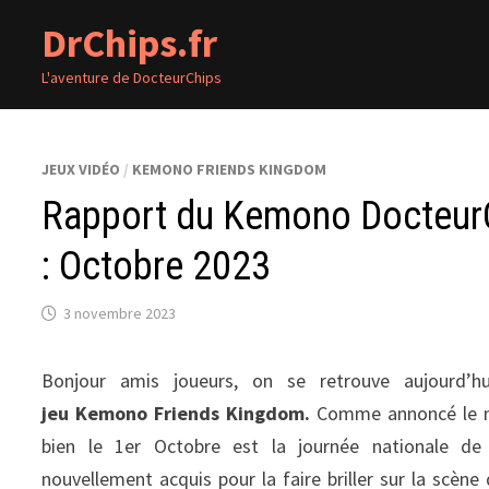
Passer
DrChips.fr
au
contenu
L'aventure de DocteurChips
JEUX VIDÉO
/
KEMONO FRIENDS KINGDOM
Rapport du Kemono Docteur
: Octobre 2023
3 novembre 2023
Bonjour amis joueurs, on se retrouve aujourd’h
jeu Kemono Friends Kingdom.
Comme annoncé le mo
bien le 1er Octobre est la journée nationale d
nouvellement acquis pour la faire briller sur la scène