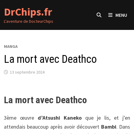
Passer
DrChips.fr
au
MENU
contenu
L'aventure de DocteurChips
MANGA
La mort avec Deathco
13 septembre 2024
La mort avec Deathco
3ème œuvre
d’Atsushi Kaneko
que je lis, et j’en
attendais beaucoup après avoir découvert
Bambi
. Dans