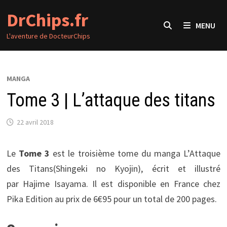
Passer
DrChips.fr
au
MENU
contenu
L'aventure de DocteurChips
MANGA
Tome 3 | L’attaque des titans
22 avril 2018
Le
Tome 3
est le troisième tome du manga L’Attaque
des Titans(Shingeki no Kyojin), écrit et illustré
par Hajime Isayama. Il est disponible en France chez
Pika Edition au prix de 6€95 pour un total de 200 pages.