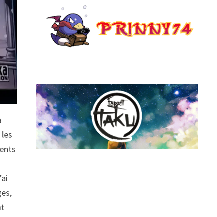
a
 les
ments
’ai
ges,
nt