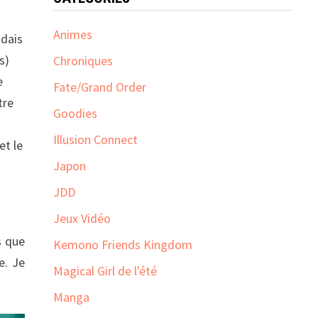
Animes
ndais
s)
Chroniques
e
Fate/Grand Order
tre
Goodies
Illusion Connect
et le
Japon
JDD
Jeux Vidéo
s que
Kemono Friends Kingdom
e. Je
Magical Girl de l'été
Manga