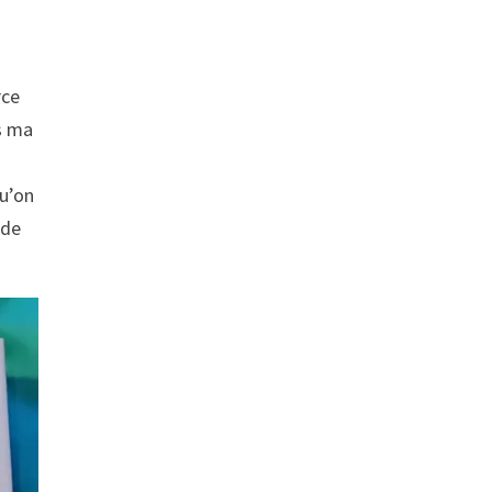
rce
ns ma
u’on
 de