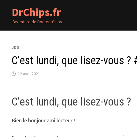
Passer
DrChips.fr
au
contenu
L'aventure de DocteurChips
JDD
C’est lundi, que lisez-vous ? 
12 avril 2021
C’est lundi, que lisez-vous ?
Bien le bonjour ami lecteur !