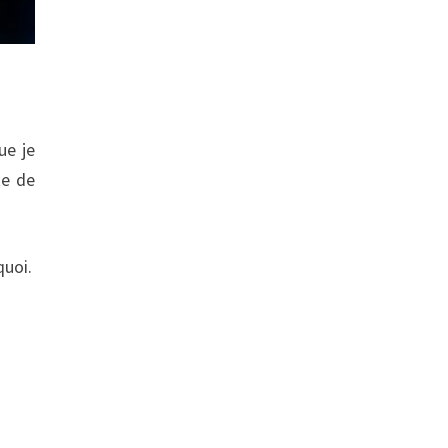
ue je
te de
quoi.