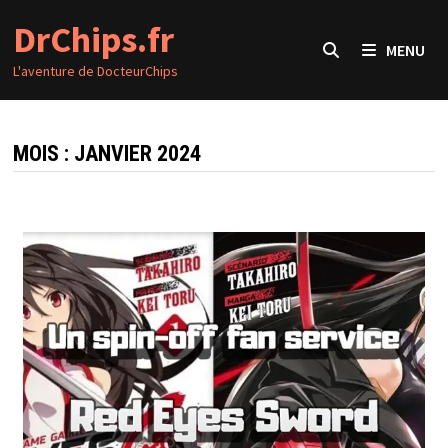
Passer
DrChips.fr
au
MENU
contenu
L'aventure de DocteurChips
MOIS :
JANVIER 2024