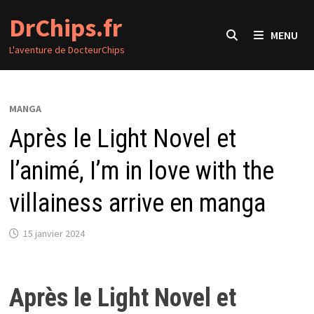
Passer
DrChips.fr
au
MENU
contenu
L'aventure de DocteurChips
MANGA
Après le Light Novel et
l’animé, I’m in love with the
villainess arrive en manga
15 janvier 2024
Après le Light Novel et