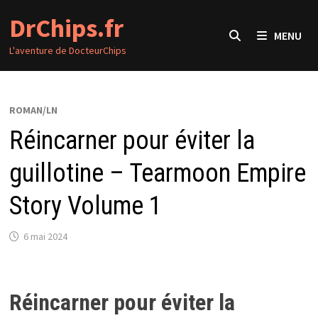
Passer
DrChips.fr
au
MENU
contenu
L'aventure de DocteurChips
ROMAN/LN
Réincarner pour éviter la
guillotine – Tearmoon Empire
Story Volume 1
6 mai 2024
Réincarner pour éviter la