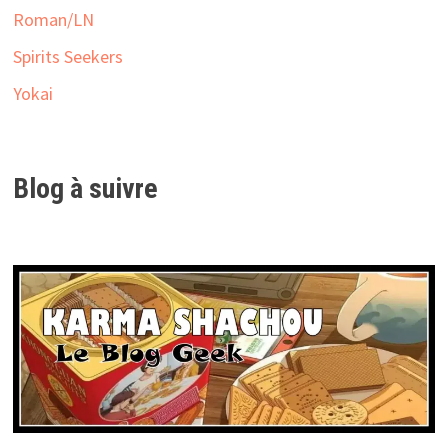
Roman/LN
Spirits Seekers
Yokai
Blog à suivre