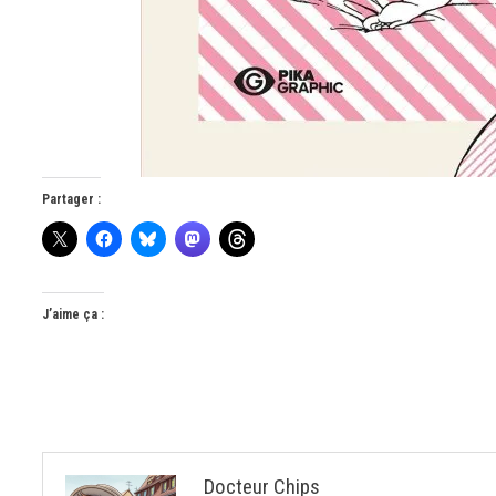
Partager :
J’aime ça :
Docteur Chips