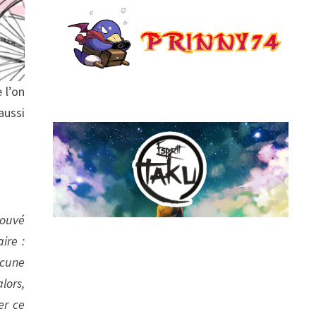
 l’on
aussi
rouvé
ire :
ucune
lors,
er ce