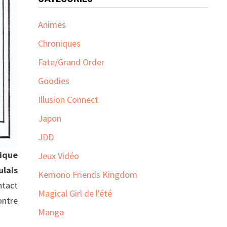
Animes
Chroniques
Fate/Grand Order
Goodies
Illusion Connect
Japon
JDD
lique
Jeux Vidéo
ulais
Kemono Friends Kingdom
ntact
Magical Girl de l'été
ontre
Manga