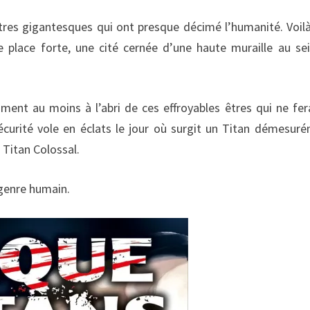
tres gigantesques qui ont presque décimé l’humanité. Voil
e place forte, une cité cernée d’une haute muraille au se
iment au moins à l’abri de ces effroyables êtres qui ne fer
sécurité vole en éclats le jour où surgit un Titan démesur
 Titan Colossal.
 genre humain.