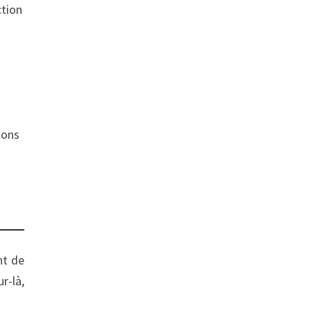
ction
ions
nt de
r-là,