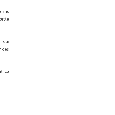
5 ans
cette
r qui
r des
nt ce