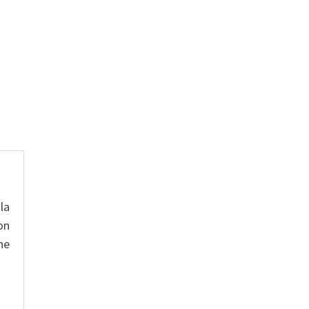
la
on
ne