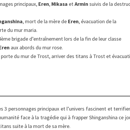
nnages principaux,
Eren
,
Mikasa
et
Armin
suivis de la destru
nganshina
, mort de la mère de
Eren
, évacuation de la
orte du mur maria.
4ème brigade d’entraînement lors de la fin de leur classe
Eren
aux abords du mur rose.
r porte du mur de Trost, arriver des titans à Trost et évacuat
 3 personnages principaux et l’univers fascinent et terrifie
humanité face à la tragédie qui à frapper Shinganshina ce jou
itans suite à la mort de sa mère.