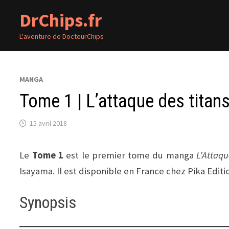
Passer
DrChips.fr
au
contenu
L'aventure de DocteurChips
MANGA
Tome 1 | L’attaque des titan
15 avril 2018
Le
Tome 1
est le premier tome du manga
L’Attaqu
Isayama. Il est disponible en France chez Pika Editi
Synopsis