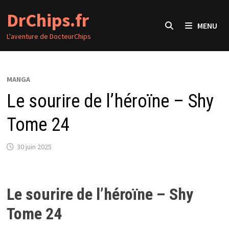
Passer
DrChips.fr
au
MENU
contenu
L'aventure de DocteurChips
MANGA
Le sourire de l’héroïne – Shy
Tome 24
30 juin 2025
Le sourire de l’héroïne – Shy
Tome 24