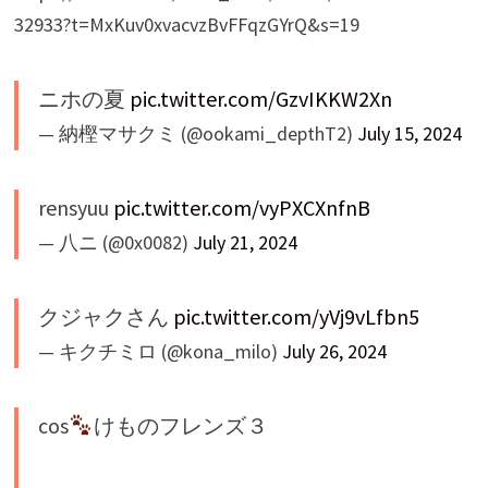
32933?t=MxKuv0xvacvzBvFFqzGYrQ&s=19
ニホの夏
pic.twitter.com/GzvIKKW2Xn
— 納樫マサクミ (@ookami_depthT2)
July 15, 2024
rensyuu
pic.twitter.com/vyPXCXnfnB
— 八ニ (@0x0082)
July 21, 2024
クジャクさん
pic.twitter.com/yVj9vLfbn5
— キクチミロ (@kona_milo)
July 26, 2024
cos
けものフレンズ３