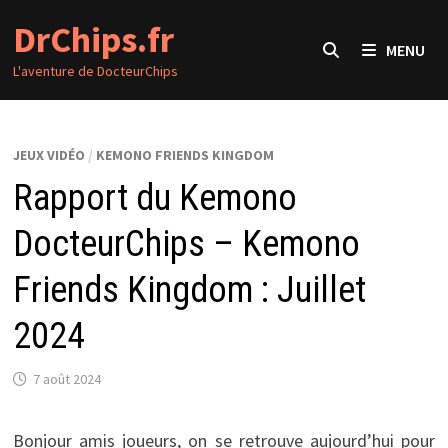
Passer
DrChips.fr
au
MENU
contenu
L'aventure de DocteurChips
JEUX VIDÉO
/
KEMONO FRIENDS KINGDOM
Rapport du Kemono
DocteurChips – Kemono
Friends Kingdom : Juillet
2024
7 août 2024
Bonjour amis joueurs, on se retrouve aujourd’hui pour