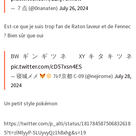
— ７点 (@0nanaten)
July 26, 2024
Est-ce que je suis trop fan de Raton laveur et de Fennec
? Bien sûr que oui
BWギンギツネ XYキタキツネ
pic.twitter.com/cD57xsn4ES
— 寝城メメ
ﾌﾚﾁ京都 C-09 (@nejirome)
July 28,
2024
Un petit style pokémon
https://twitter.com/p_alti/status/181784587506832618
5?t=zlMlyyP-SLUyvyQz1h8xhg&s=19