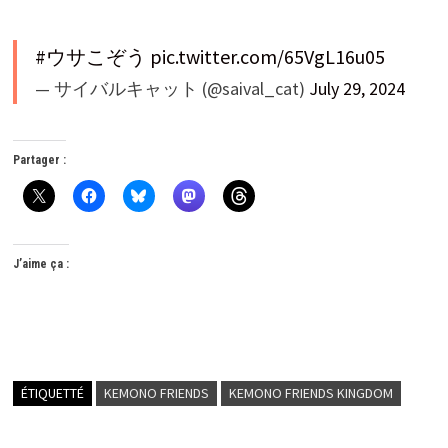
#ウサこぞう
pic.twitter.com/65VgL16u05
— サイバルキャット (@saival_cat)
July 29, 2024
Partager :
J’aime ça :
ÉTIQUETTÉ
KEMONO FRIENDS
KEMONO FRIENDS KINGDOM