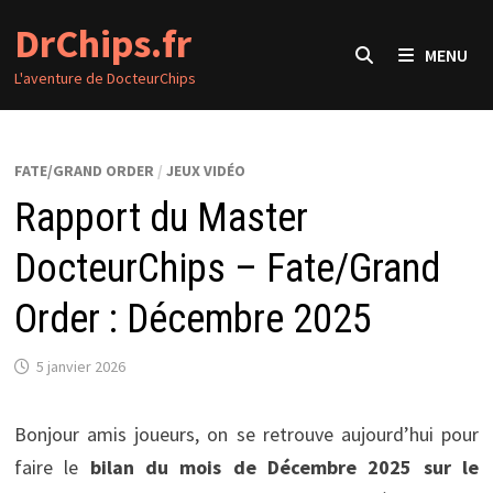
Passer
DrChips.fr
au
MENU
contenu
L'aventure de DocteurChips
FATE/GRAND ORDER
/
JEUX VIDÉO
Rapport du Master
DocteurChips – Fate/Grand
Order : Décembre 2025
5 janvier 2026
Bonjour amis joueurs, on se retrouve aujourd’hui pour
faire le
bilan du mois de Décembre 2025 sur le