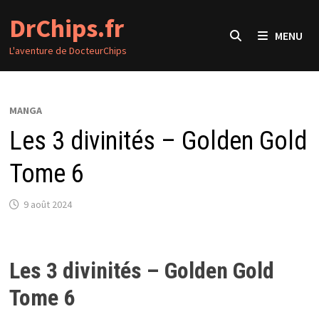
Passer
DrChips.fr
au
MENU
contenu
L'aventure de DocteurChips
MANGA
Les 3 divinités – Golden Gold
Tome 6
9 août 2024
Les 3 divinités – Golden Gold
Tome 6