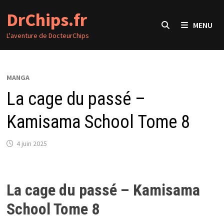
Passer
DrChips.fr
au
MENU
contenu
L'aventure de DocteurChips
MANGA
La cage du passé –
Kamisama School Tome 8
4 juin 2025
La cage du passé – Kamisama
School Tome 8