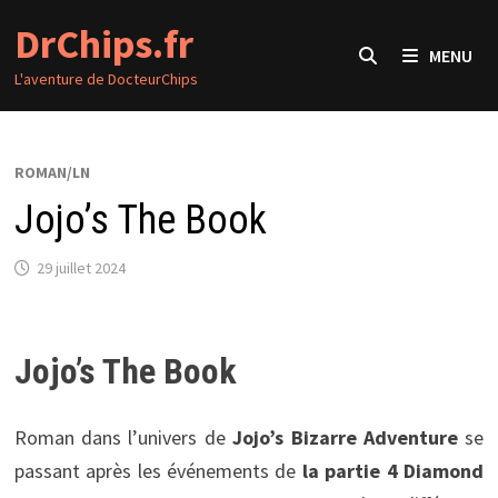
Passer
DrChips.fr
au
MENU
contenu
L'aventure de DocteurChips
ROMAN/LN
Jojo’s The Book
29 juillet 2024
Jojo’s The Book
Roman dans l’univers de
Jojo’s Bizarre Adventure
se
passant après les événements de
la partie 4 Diamond