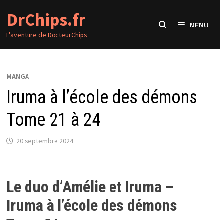
Passer
DrChips.fr
au
MENU
contenu
L'aventure de DocteurChips
MANGA
Iruma à l’école des démons
Tome 21 à 24
20 septembre 2024
Le duo d’Amélie et Iruma –
Iruma à l’école des démons