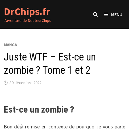
Passer
DrChips.fr
au
MENU
contenu
L'aventure de DocteurChips
MANGA
Juste WTF – Est-ce un
zombie ? Tome 1 et 2
30 décembre 2022
Est-ce un zombie ?
Bon déjà remise en contexte de pourquoi je vous parle