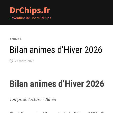
Passer
DrChips.fr
au
contenu
L'aventure de DocteurChips
ANIMES
Bilan animes d’Hiver 2026
28 mars 2026
Bilan animes d’Hiver 2026
Temps de lecture : 28min