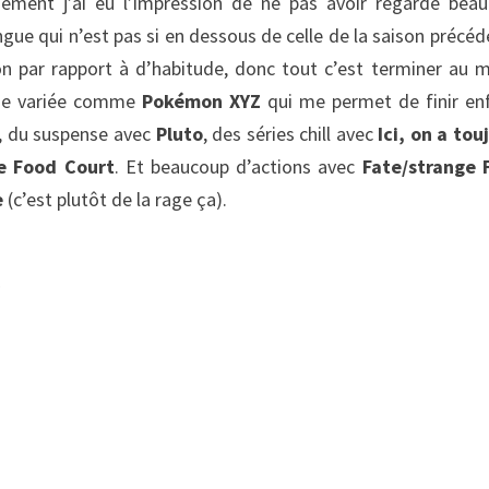
ngement j’ai eu l’impression de ne pas avoir regardé bea
gue qui n’est pas si en dessous de celle de la saison précéd
ison par rapport à d’habitude, donc tout c’est terminer au
ème variée comme
Pokémon XYZ
qui me permet de finir enf
), du suspense avec
Pluto
, des séries chill avec
Ici, on a tou
e Food Court
. Et beaucoup d’actions avec
Fate/strange 
e
(c’est plutôt de la rage ça).
s
o