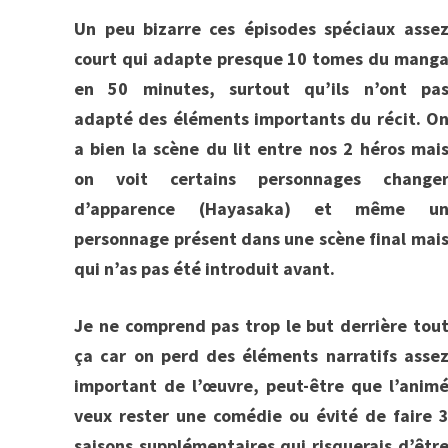
Un peu bizarre ces épisodes spéciaux asse
court qui adapte presque 10 tomes du mang
en 50 minutes, surtout qu’ils n’ont pa
adapté des éléments importants du récit. O
a bien la scène du lit entre nos 2 héros mai
on voit certains personnages change
d’apparence (Hayasaka) et même u
personnage présent dans une scène final mai
qui n’as pas été introduit avant.
Je ne comprend pas trop le but derrière tou
ça car on perd des éléments narratifs asse
important de l’œuvre, peut-être que l’anim
veux rester une comédie ou évité de faire 
saisons supplémentaires qui risquerais d’êtr