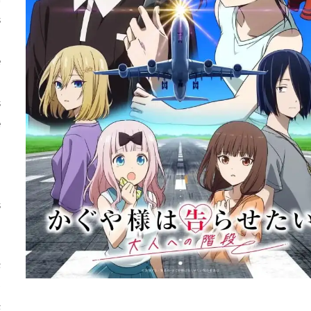
s
i
e
i
s
e
d
s
s
e
s