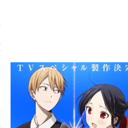
z
a
s
n
s
r
n
s
t
z
é
3
e