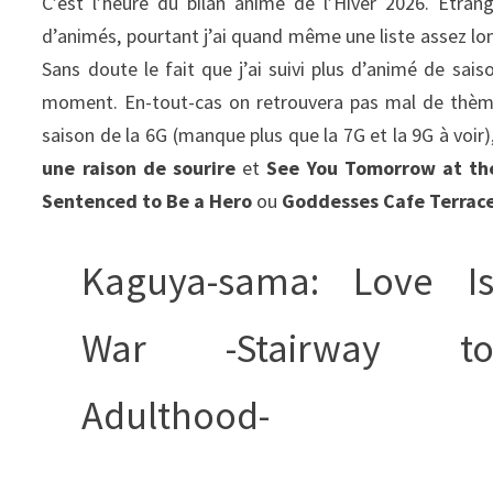
C’est l’heure du bilan animé de l’Hiver 2026. Étra
d’animés, pourtant j’ai quand même une liste assez lon
Sans doute le fait que j’ai suivi plus d’animé de sa
moment. En-tout-cas on retrouvera pas mal de th
saison de la 6G (manque plus que la 7G et la 9G à voir
une raison de sourire
et
See You Tomorrow at th
Sentenced to Be a Hero
ou
Goddesses Cafe Terrac
Kaguya-sama: Love I
War -Stairway t
Adulthood-