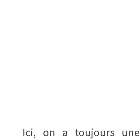
s
e
x
e
e
s
s
r
n
Ici, on a toujours une