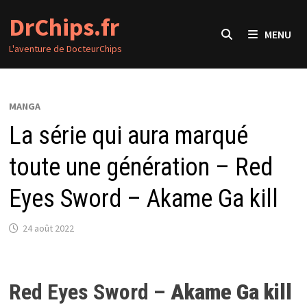
Passer
DrChips.fr
au
MENU
contenu
L'aventure de DocteurChips
MANGA
La série qui aura marqué
toute une génération – Red
Eyes Sword – Akame Ga kill
24 août 2022
Red Eyes Sword –
Akame Ga kill