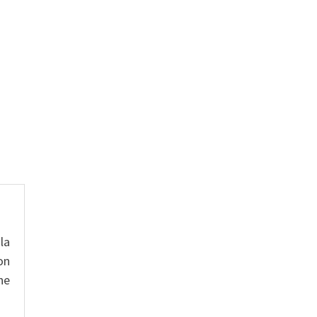
la
on
ne