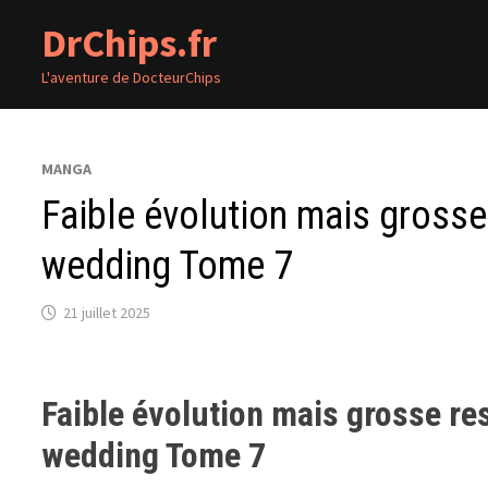
Passer
DrChips.fr
au
contenu
L'aventure de DocteurChips
MANGA
Faible évolution mais grosse
wedding Tome 7
21 juillet 2025
Faible évolution mais grosse re
wedding Tome 7