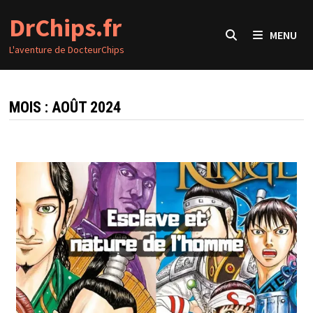
Passer
DrChips.fr
au
MENU
contenu
L'aventure de DocteurChips
MOIS :
AOÛT 2024