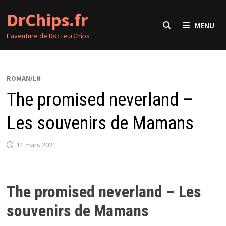
Passer
DrChips.fr
au
MENU
contenu
L'aventure de DocteurChips
ROMAN/LN
The promised neverland –
Les souvenirs de Mamans
11 mars 2021
The promised neverland – Les
souvenirs de Mamans