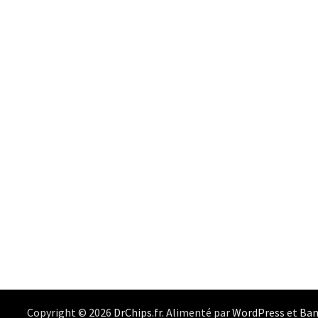
Copyright © 2026
DrChips.fr
. Alimenté par
WordPress
et
Ba