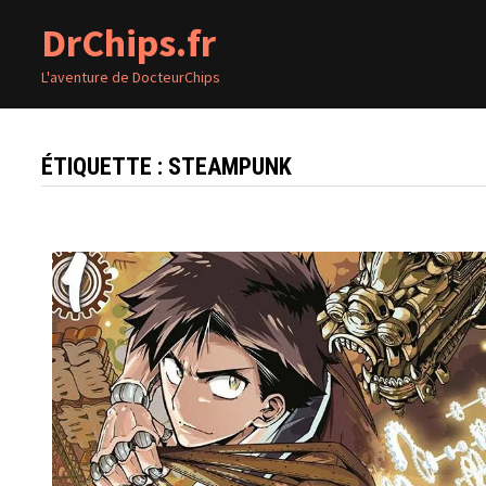
Passer
DrChips.fr
au
contenu
L'aventure de DocteurChips
ÉTIQUETTE :
STEAMPUNK