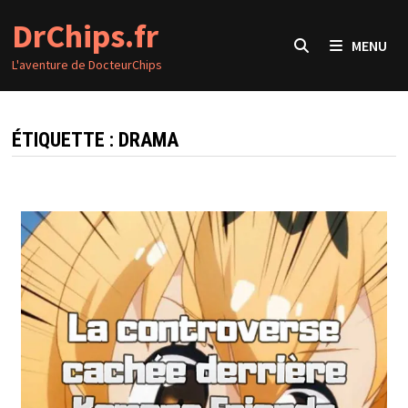
Passer
DrChips.fr
au
MENU
contenu
L'aventure de DocteurChips
ÉTIQUETTE :
DRAMA